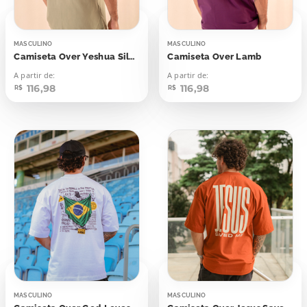
MASCULINO
MASCULINO
Camiseta Over Yeshua Silhueta
Camiseta Over Lamb
A partir de:
A partir de:
116,98
116,98
R$
R$
MASCULINO
MASCULINO