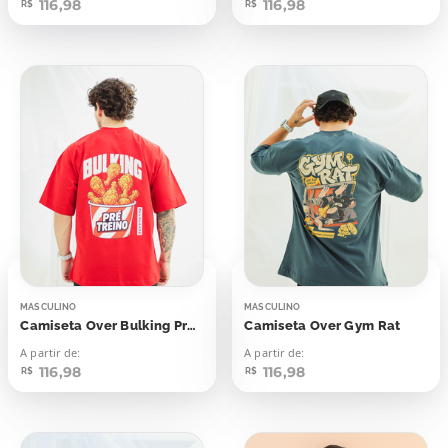
116,98
116,98
R$
R$
MASCULINO
MASCULINO
Camiseta Over Bulking Pré Treino
Camiseta Over Gym Rat
A partir de:
A partir de:
116,98
116,98
R$
R$