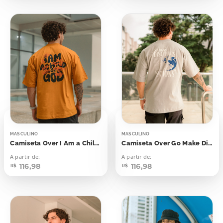
MASCULINO
MASCULINO
Camiseta Over I Am a Child Of God
Camiseta Over Go Make Disciples
A partir de:
A partir de:
116,98
116,98
R$
R$