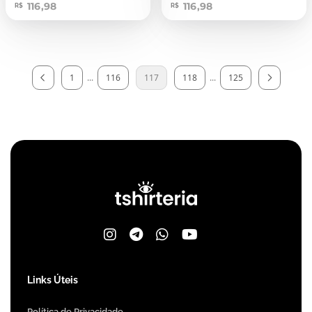
116,98
116,98
R$
R$
1
...
116
117
118
...
125
Links Úteis
Política de Privacidade