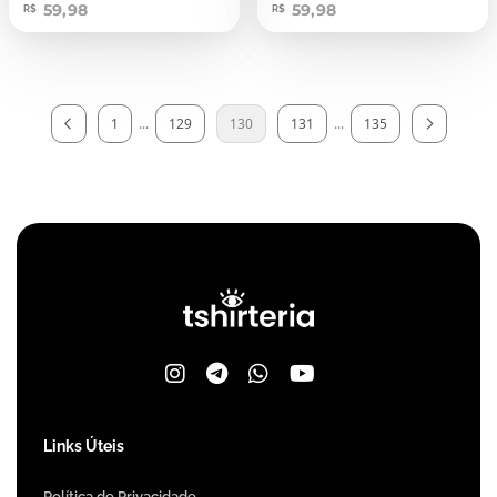
59,98
59,98
R$
R$
1
...
129
130
131
...
135
Links Úteis
Política de Privacidade