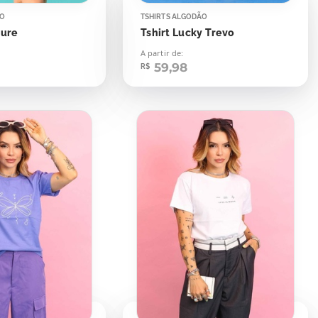
ÃO
TSHIRTS ALGODÃO
cure
Tshirt Lucky Trevo
A partir de:
59,98
R$