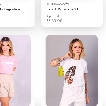
ÃO
TSHIRTS ALGODÃO
 Holográfica
Tshirt Monstros SA
A partir de:
59,98
R$