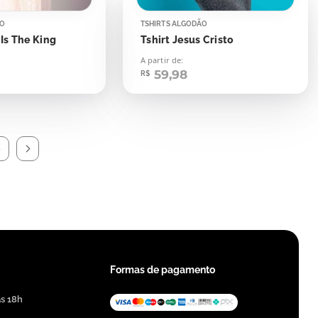
ÃO
TSHIRTS ALGODÃO
 Is The King
Tshirt Jesus Cristo
A partir de:
59,98
R$
5
Formas de pagamento
às 18h