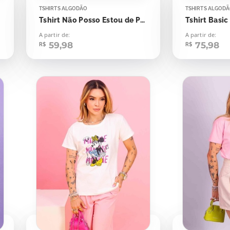
TSHIRTS ALGODÃO
TSHIRTS ALGOD
Tshirt Não Posso Estou de Plantão
Tshirt Basic
A partir de:
A partir de:
59,98
75,98
R$
R$