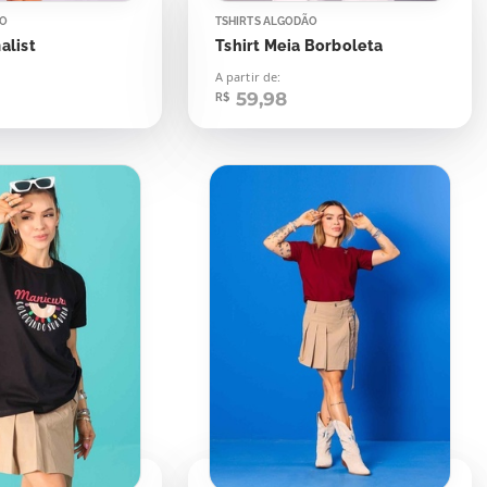
ÃO
TSHIRTS ALGODÃO
alist
Tshirt Meia Borboleta
A partir de:
59,98
R$