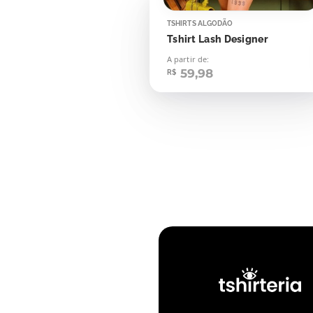
TSHIRTS ALGODÃO
Tshirt Lash Designer
A partir de:
59,98
R$