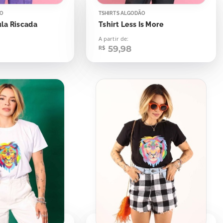
ÃO
TSHIRTS ALGODÃO
ula Riscada
Tshirt Less Is More
A partir de:
59,98
R$