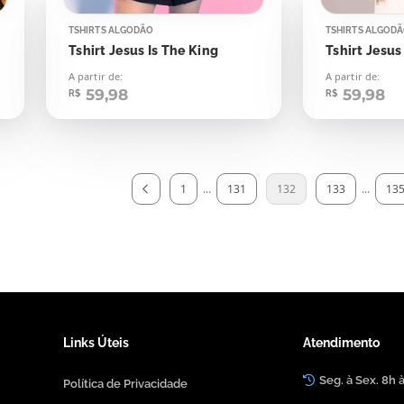
TSHIRTS ALGODÃO
TSHIRTS ALGOD
Tshirt Jesus Is The King
Tshirt Jesus
A partir de:
A partir de:
59,98
59,98
R$
R$
1
...
131
132
133
...
13
Links Úteis
Atendimento
Seg. à Sex. 8h 
Política de Privacidade