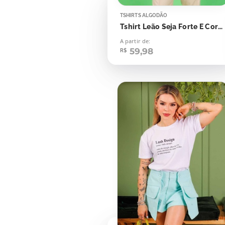
TSHIRTS ALGODÃO
Tshirt Leão Seja Forte E Corajoso
A partir de:
59,98
R$