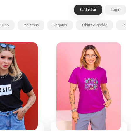
Cadastrar
Login
ulino
Moletons
Regatas
Tshirts Algodão
Tshir