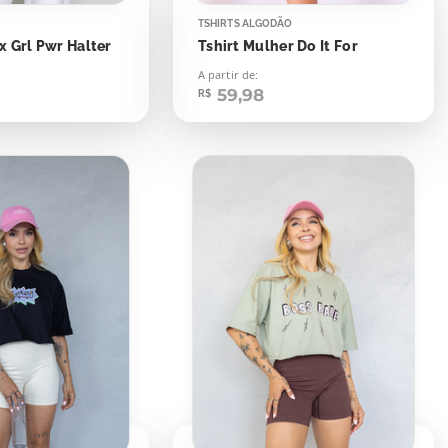
TSHIRTS ALGODÃO
 Grl Pwr Halter
Tshirt Mulher Do It For
A partir de:
59,98
R$