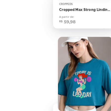
CROPPEDS
Cropped Max Strong Lindinha
A partir de:
59,98
R$