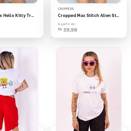
CROPPEDS
Cropped Max Hello Kitty Treino Fofo
Cropped Max Stitch Alien Style 2022
A partir de:
59,98
R$