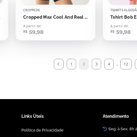
CROPPEDS
TSHIRTS ALGOD
Girl
Cropped Max Cool And Real Gym Girl
A partir de:
A partir de:
59,98
59,98
R$
R$
1
2
3
4
...
12
Links Úteis
Atendimento
Seg. à Sex. 8h 
Política de Privacidade