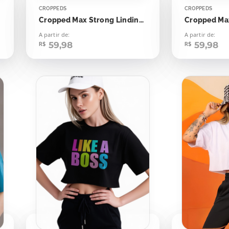
CROPPEDS
CROPPEDS
Cropped Max Strong Lindinha
A partir de:
A partir de:
59,98
59,98
R$
R$