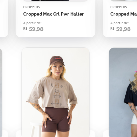
CROPPEDS
CROPPEDS
Cropped Max Grl Pwr Halter
Cropped Max
A partir de:
A partir de:
59,98
59,98
R$
R$