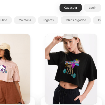
Cadastrar
Login
ulino
Moletons
Regatas
Tshirts Algodão
Tshir