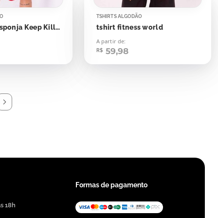
ÃO
TSHIRTS ALGODÃO
Tshirt Bob Esponja Keep Killing
tshirt fitness world
A partir de:
59,98
R$
Formas de pagamento
às 18h