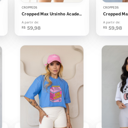
CROPPEDS
CROPPEDS
s
Cropped Max Ursinho Academia
Cropped Ma
A partir de:
A partir de:
59,98
59,98
R$
R$