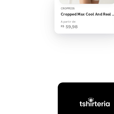
CROPPEDS
Cropped Max Cool And Real Gym 
A partir de:
59,98
R$