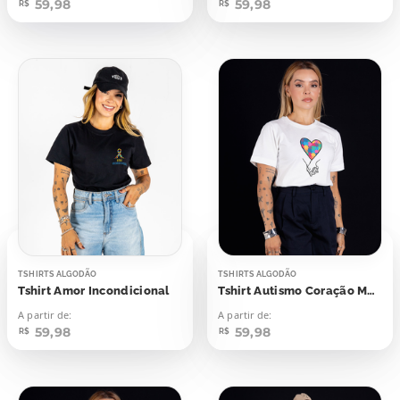
59,98
59,98
R$
R$
TSHIRTS ALGODÃO
TSHIRTS ALGODÃO
Tshirt Amor Incondicional
Tshirt Autismo Coração Mãos
A partir de:
A partir de:
59,98
59,98
R$
R$