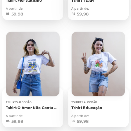
Tshirt Flor Autismo
Tshirt TDAH
A partir de:
A partir de:
59,98
59,98
R$
R$
TSHIRTS ALGODÃO
TSHIRTS ALGODÃO
Tshirt O Amor Não Conta Cromossomos
Tshirt Educação
A partir de:
A partir de:
59,98
59,98
R$
R$