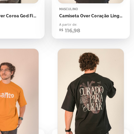
MASCULINO
Camiseta Over Coroa God First
Camiseta Over Coração Linguagem do Amor
A partir de:
116,98
R$