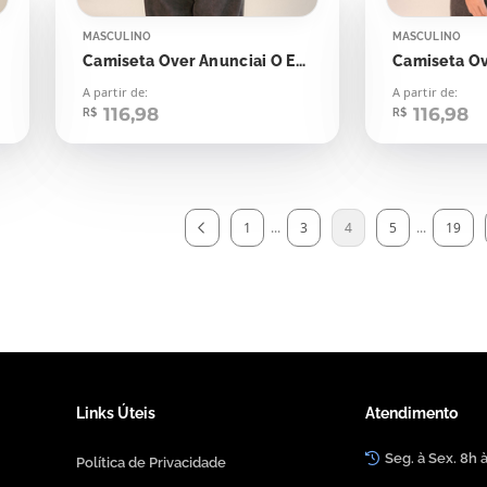
MASCULINO
MASCULINO
Camiseta Over Anunciai O Evangelho
Camiseta Ov
A partir de:
A partir de:
116,98
116,98
R$
R$
1
...
3
4
5
...
19
Links Úteis
Atendimento
Seg. à Sex. 8h 
Política de Privacidade