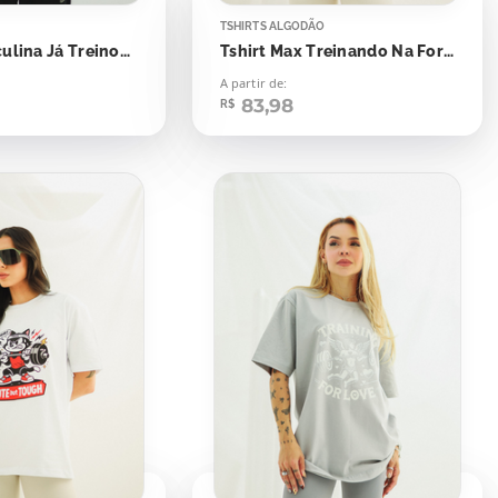
TSHIRTS ALGODÃO
Regata Masculina Já Treinou Velhinho
Tshirt Max Treinando Na Força do Ódio
A partir de:
83,98
R$