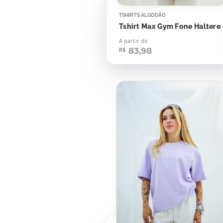
TSHIRTS ALGODÃO
Tshirt Max Gym Fone Haltere
A partir de:
83,98
R$