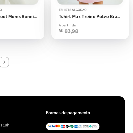
ÃO
TSHIRTS ALGODÃO
Tshirt Max Cool Moms Running Club
Tshirt Max Treino Polvo Braço ou Perna?
A partir de:
83,98
R$
Formas de pagamento
às 18h