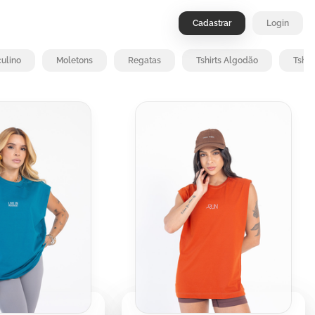
Cadastrar
Login
ulino
Moletons
Regatas
Tshirts Algodão
Tshir