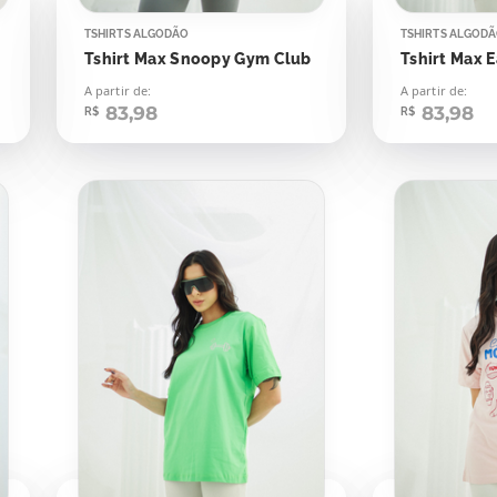
TSHIRTS ALGODÃO
TSHIRTS ALGOD
Tshirt Max Snoopy Gym Club
A partir de:
A partir de:
83,98
83,98
R$
R$