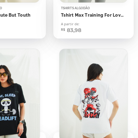
ÃO
TSHIRTS ALGODÃO
Cute But Touth
Tshirt Max Training For Love Anjo Halter
A partir de:
83,98
R$