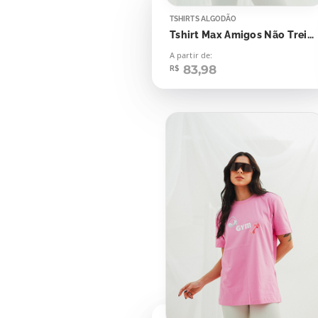
TSHIRTS ALGODÃO
Tshirt Max Amigos Não Treinam Sozinhos
A partir de:
83,98
R$