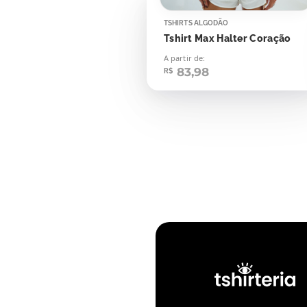
TSHIRTS ALGODÃO
Tshirt Max Halter Coração
A partir de:
83,98
R$