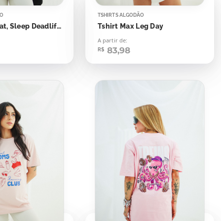
ÃO
TSHIRTS ALGODÃO
Tshirt Max Eat, Sleep Deadlift Urso Panda
Tshirt Max Leg Day
A partir de:
83,98
R$