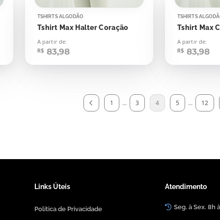
TSHIRTS ALGODÃO
TSHIRTS ALGOD
Tshirt Max Halter Coração
A partir de:
A partir de:
83,98
83,98
R$
R$
1
...
3
4
5
...
12
Links Úteis
Atendimento
Seg. à Sex. 8h 
Política de Privacidade