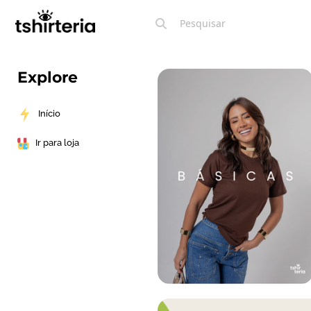
Explore
Início
Ir para loja
.
.