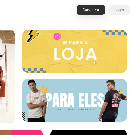
Cadastrar
Login
.
.
.
.