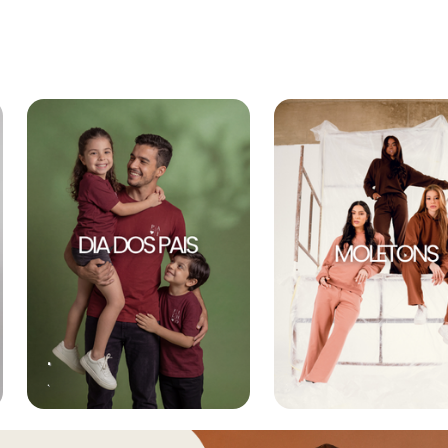
.
.
.
.
.
.