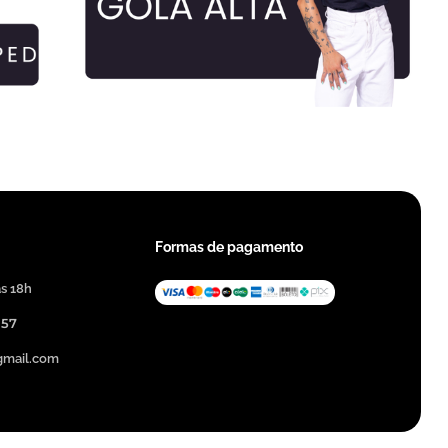
.
.
Formas de pagamento
às 18h
357
@gmail.com