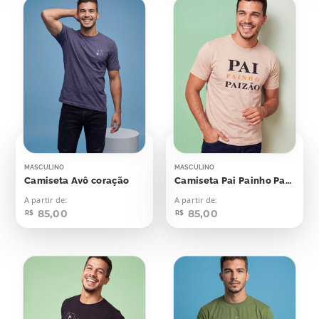
MASCULINO
MASCULINO
Camiseta Avô coração
Camiseta Pai Painho Paizão
A partir de:
A partir de:
85,00
85,00
R$
R$