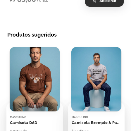
/ unid.
R$
Adicionar
Produtos sugeridos
MASCULINO
MASCULINO
Camiseta DAD
Camiseta Exemplo & Parceiro & Amigo & Pai
A partir de:
A partir de: