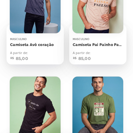
MASCULINO
MASCULINO
Camiseta Avô coração
Camiseta Pai Painho Paizão
A partir de:
A partir de:
85,00
85,00
R$
R$