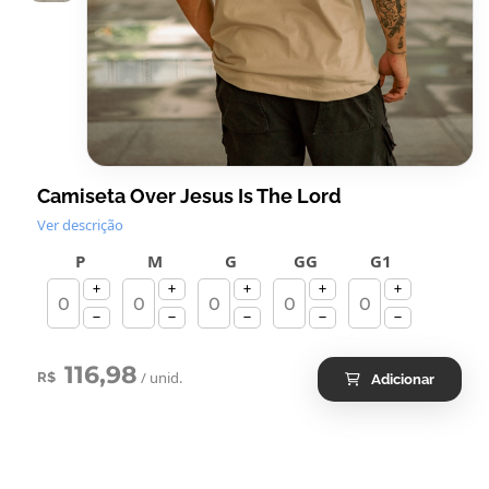
Camiseta Over Jesus Is The Lord
Ver descrição
P
M
G
GG
G1
116,98
/ unid.
R$
Adicionar