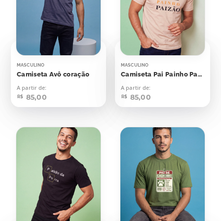
MASCULINO
MASCULINO
Camiseta Avô coração
Camiseta Pai Painho Paizão
A partir de:
A partir de:
85,00
85,00
R$
R$