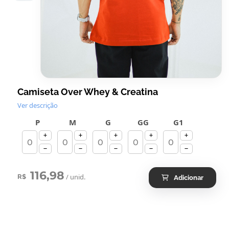
Camiseta Over Whey & Creatina
Ver descrição
P
M
G
GG
G1
116,98
/ unid.
R$
Adicionar