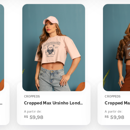
CROPPEDS
CROPPEDS
pped Max Teddy Tennis Club
Cropped Max Ursinho London
A partir de:
A partir de:
59,98
59,98
R$
R$