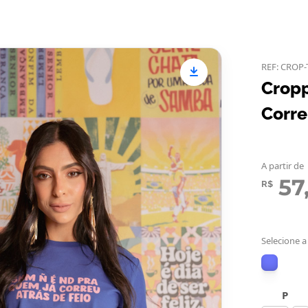
REF: CROP-
Crop
Corre
A partir de
57
R$
Selecione a
P