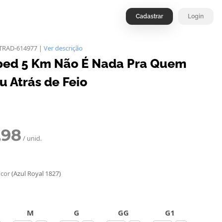
Cadastrar
Login
TRAD-614977 |
Ver descrição
ped 5 Km Não É Nada Pra Quem
u Atrás de Feio
,98
/ unid.
 cor
(Azul Royal 1827)
M
G
GG
G1