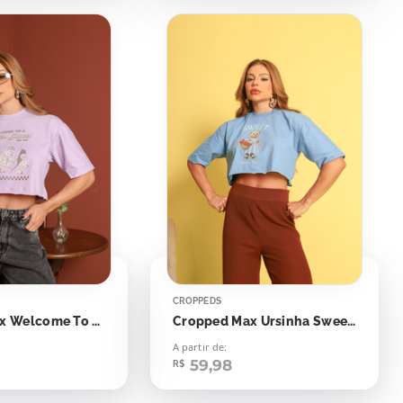
CROPPEDS
Cropped Max Welcome To A Batter Place
Cropped Max Ursinha Sweet Summer Time
A partir de:
59,98
R$