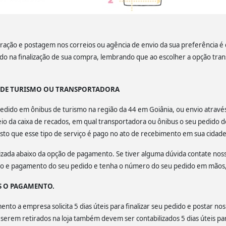
ação e postagem nos correios ou agência de envio da sua preferência é de
lado na finalização de sua compra, lembrando que ao escolher a opção tra
S DE TURISMO OU TRANSPORTADORA
u pedido em ônibus de turismo na região da 44 em Goiânia, ou envio atrav
o da caixa de recados, em qual transportadora ou ônibus o seu pedido d
isto que esse tipo de serviço é pago no ato de recebimento em sua cidade
calizada abaixo da opção de pagamento. Se tiver alguma dúvida contate no
ção e pagamento do seu pedido e tenha o número do seu pedido em mãos, 
S O PAGAMENTO.
to a empresa solicita 5 dias úteis para finalizar seu pedido e postar nos
a serem retirados na loja também devem ser contabilizados 5 dias úteis par