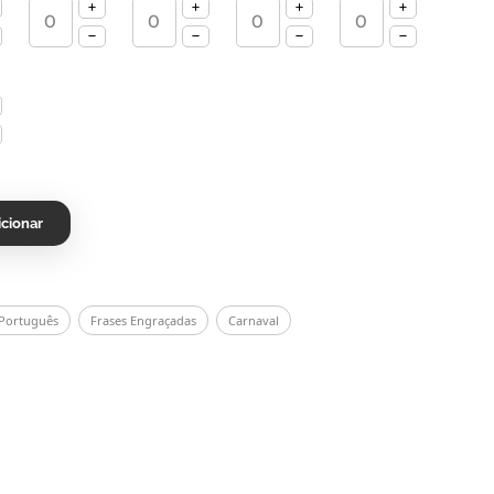
icionar
 Português
Frases Engraçadas
Carnaval