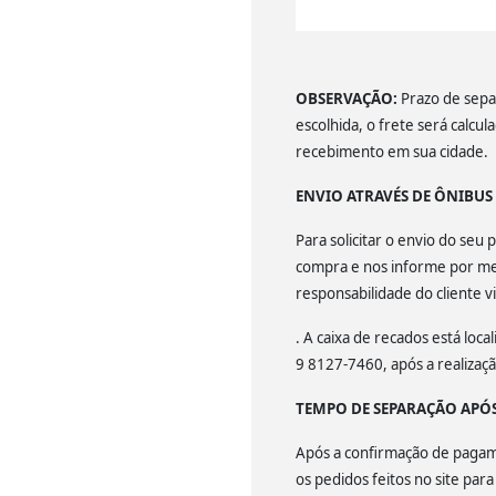
OBSERVAÇÃO:
Prazo de separ
escolhida, o frete será calcu
recebimento em sua cidade.
ENVIO ATRAVÉS DE ÔNIBU
Para solicitar o envio do se
compra e nos informe por mei
responsabilidade do cliente v
. A caixa de recados está lo
9 8127-7460, após a realiza
TEMPO DE SEPARAÇÃO APÓ
Após a confirmação de pagamen
os pedidos feitos no site par