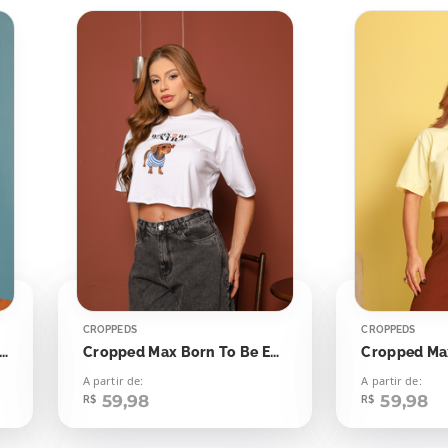
CROPPEDS
CROPPEDS
ed Max The New Yorker Dálmatas
Cropped Max Born To Be Extra
Cropped Ma
A partir de:
A partir de:
59,98
59,98
R$
R$