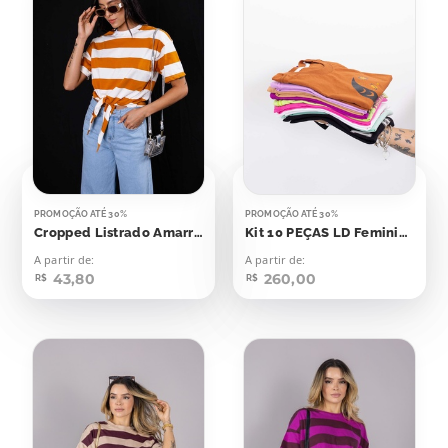
PROMOÇÃO ATÉ 30%
PROMOÇÃO ATÉ 30%
Cropped Listrado Amarração Amarelo Ocre Com Off
Kit 10 PEÇAS LD Feminino
A partir de:
A partir de:
43,80
260,00
R$
R$