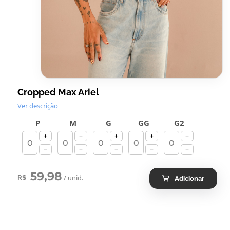
Cropped Max Ariel
Ver descrição
P
M
G
GG
G2
59,98
/ unid.
R$
Adicionar