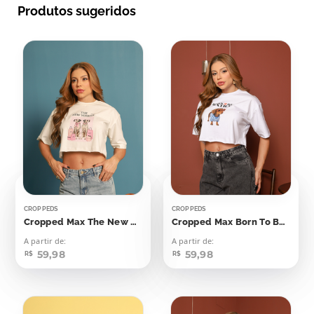
Produtos sugeridos
CROPPEDS
CROPPEDS
Cropped Max The New Yorker Dálmatas
Cropped Max Born To Be Extra
A partir de:
A partir de:
59,98
59,98
R$
R$