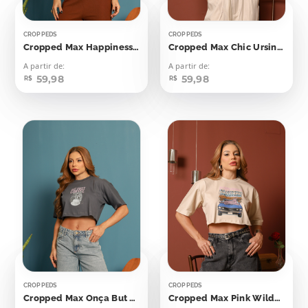
CROPPEDS
CROPPEDS
Cropped Max Happiness Tastes Like Chocolate
Cropped Max Chic Ursinha
A partir de:
A partir de:
59,98
59,98
R$
R$
CROPPEDS
CROPPEDS
Cropped Max Onça But First Coffee
Cropped Max Pink Wilderness