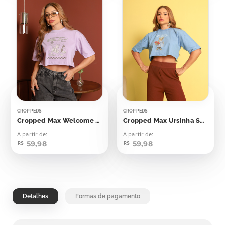
CROPPEDS
CROPPEDS
Cropped Max Welcome To A Batter Place
Cropped Max Ursinha Sweet Summer Time
A partir de:
A partir de:
59,98
59,98
R$
R$
Detalhes
Formas de pagamento