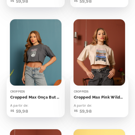
59,98
59,98
R$
R$
CROPPEDS
CROPPEDS
Cropped Max Onça But First Coffee
Cropped Max Pink Wilderness
A partir de:
A partir de:
59,98
59,98
R$
R$