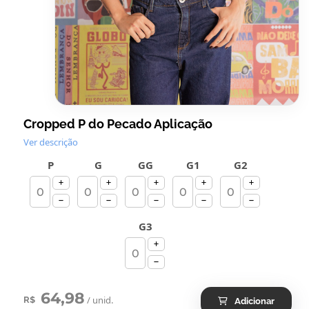
Cropped P do Pecado Aplicação
Ver descrição
P
G
GG
G1
G2
G3
64,98
/ unid.
R$
Adicionar