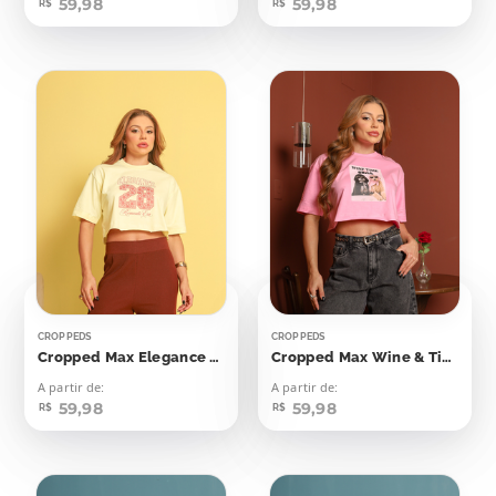
59,98
59,98
R$
R$
CROPPEDS
CROPPEDS
Cropped Max Elegance 28
Cropped Max Wine & Time Chill Cachorrinhos
A partir de:
A partir de:
59,98
59,98
R$
R$