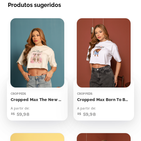
Produtos sugeridos
CROPPEDS
CROPPEDS
Cropped Max The New Yorker Dálmatas
Cropped Max Born To Be Extra
A partir de:
A partir de:
59,98
59,98
R$
R$