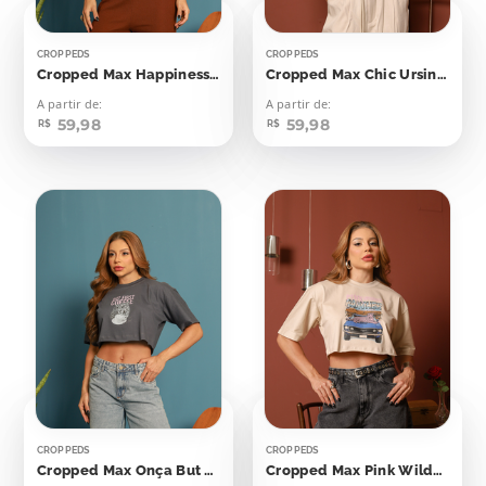
CROPPEDS
CROPPEDS
Cropped Max Happiness Tastes Like Chocolate
Cropped Max Chic Ursinha
A partir de:
A partir de:
59,98
59,98
R$
R$
CROPPEDS
CROPPEDS
Cropped Max Onça But First Coffee
Cropped Max Pink Wilderness