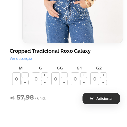
Cropped Tradicional Roxo Galaxy
Ver descrição
M
G
GG
G1
G2
57,98
/ unid.
R$
Adicionar