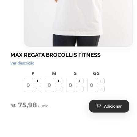
MAX REGATA BROCOLLIS FITNESS
Ver descrição
P
M
G
GG
75,98
/ unid.
R$
Adicionar