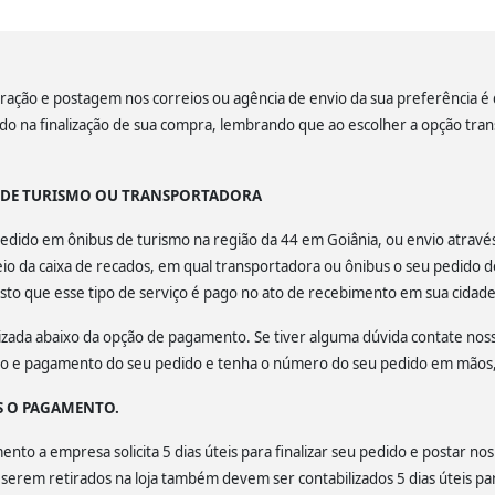
ação e postagem nos correios ou agência de envio da sua preferência é de
lado na finalização de sua compra, lembrando que ao escolher a opção tra
S DE TURISMO OU TRANSPORTADORA
u pedido em ônibus de turismo na região da 44 em Goiânia, ou envio atrav
o da caixa de recados, em qual transportadora ou ônibus o seu pedido d
isto que esse tipo de serviço é pago no ato de recebimento em sua cidade
calizada abaixo da opção de pagamento. Se tiver alguma dúvida contate no
ção e pagamento do seu pedido e tenha o número do seu pedido em mãos, 
S O PAGAMENTO.
to a empresa solicita 5 dias úteis para finalizar seu pedido e postar nos
a serem retirados na loja também devem ser contabilizados 5 dias úteis par