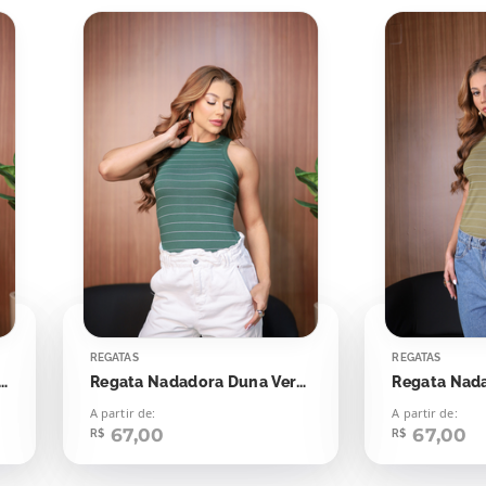
REGATAS
REGATAS
dora Duna Rosa Seco Listras Off
Regata Nadadora Duna Verde Esmeralda Com Off
A partir de:
A partir de:
67,00
67,00
R$
R$