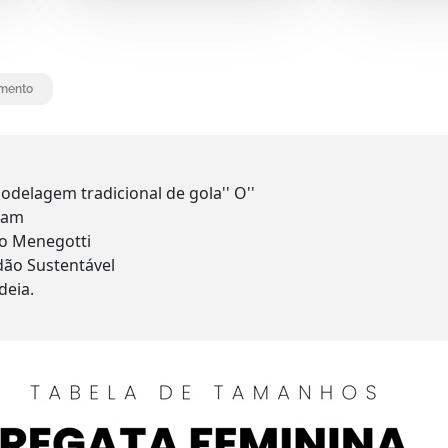
mento
delagem tradicional de gola'' O''
ream
do Menegotti
ão Sustentável
deia.