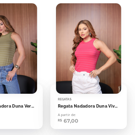
REGATAS
Regata Nadadora Duna Verde Oriente Listras Off
Regata Nadadora Duna Viva Magenta
A partir de:
67,00
R$