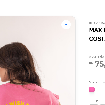
REF: 71145
MAX 
COST
A partir de
75
R$
Selecione a
P