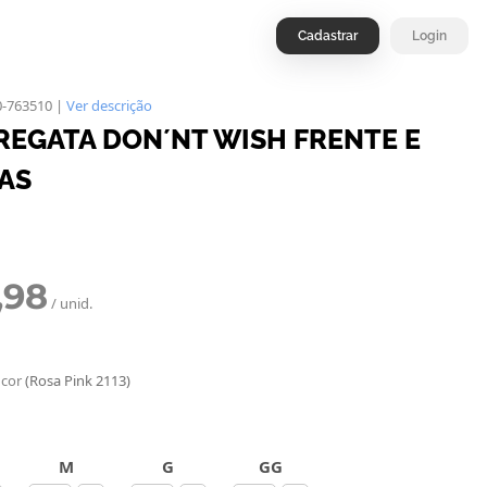
Cadastrar
Login
0-763510 |
Ver descrição
REGATA DON´NT WISH FRENTE E
AS
,98
/ unid.
 cor
(Rosa Pink 2113)
M
G
GG