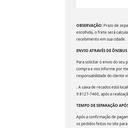
OBSERVAÇÃO:
Prazo de separ
escolhida, o frete será calcu
recebimento em sua cidade.
ENVIO ATRAVÉS DE ÔNIBU
Para solicitar o envio do se
compra e nos informe por mei
responsabilidade do cliente v
. A caixa de recados está lo
9 8127-7460, após a realiza
TEMPO DE SEPARAÇÃO APÓ
Após a confirmação de pagamen
os pedidos feitos no site par