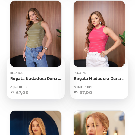
REGATAS
REGATAS
Regata Nadadora Duna Verde Oriente Listras Off
Regata Nadadora Duna Viva Magenta
A partir de:
A partir de:
67,00
67,00
R$
R$