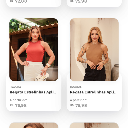
72,00
75,98
R$
R$
REGATAS
REGATAS
Regata Estrelinhas Aplicação
Regata Estrelinhas Aplicação
A partir de:
A partir de:
75,98
75,98
R$
R$