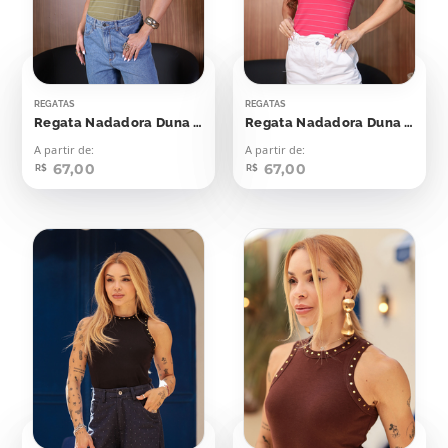
REGATAS
REGATAS
Regata Nadadora Duna Verde Oriente Listras Off
Regata Nadadora Duna Viva Magenta
A partir de:
A partir de:
67,00
67,00
R$
R$