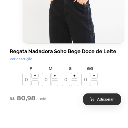
Regata Nadadora Soho Bege Doce de Leite
Ver descrição
P
M
G
GG
80,98
/ unid.
R$
Adicionar