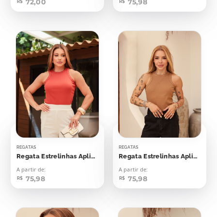
72,00
75,98
R$
R$
REGATAS
REGATAS
Regata Estrelinhas Aplicação
Regata Estrelinhas Aplicação
A partir de:
A partir de:
75,98
75,98
R$
R$