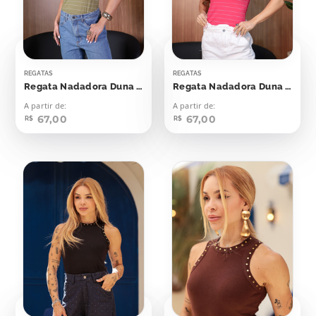
REGATAS
REGATAS
Regata Nadadora Duna Verde Oriente Listras Off
Regata Nadadora Duna Viva Magenta
A partir de:
A partir de:
67,00
67,00
R$
R$