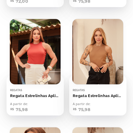
72,00
75,98
R$
R$
REGATAS
REGATAS
Regata Estrelinhas Aplicação
Regata Estrelinhas Aplicação
A partir de:
A partir de:
75,98
75,98
R$
R$