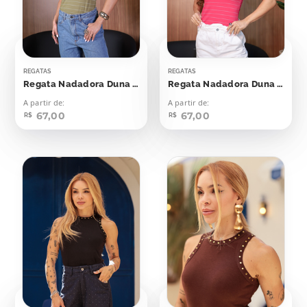
REGATAS
REGATAS
Regata Nadadora Duna Verde Oriente Listras Off
Regata Nadadora Duna Viva Magenta
A partir de:
A partir de:
67,00
67,00
R$
R$