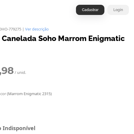
Cadastrar
Login
SOHO-779275 |
Ver descrição
t Canelada Soho Marrom Enigmatic
,98
/ unid.
 cor
(Marrom Enigmatic 2315)
 Indisponível