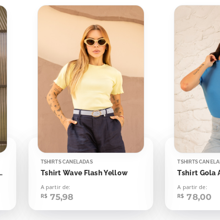
TSHIRTS CANELADAS
TSHIRTS CANEL
Giz Off Listras Pretas
Tshirt Wave Flash Yellow
A partir de:
A partir de:
75,98
78,00
R$
R$