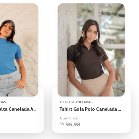
ADAS
TSHIRTS CANELADAS
Tshirt Gola Alta Canelada Azul Blue Beach
Tshirt Gola Polo Canelada Marrom Dark
A partir de:
96,98
R$