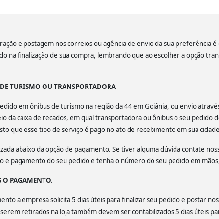
ação e postagem nos correios ou agência de envio da sua preferência é de
lado na finalização de sua compra, lembrando que ao escolher a opção tra
S DE TURISMO OU TRANSPORTADORA
u pedido em ônibus de turismo na região da 44 em Goiânia, ou envio atrav
o da caixa de recados, em qual transportadora ou ônibus o seu pedido d
isto que esse tipo de serviço é pago no ato de recebimento em sua cidade
calizada abaixo da opção de pagamento. Se tiver alguma dúvida contate no
ção e pagamento do seu pedido e tenha o número do seu pedido em mãos, 
S O PAGAMENTO.
to a empresa solicita 5 dias úteis para finalizar seu pedido e postar nos
a serem retirados na loja também devem ser contabilizados 5 dias úteis par