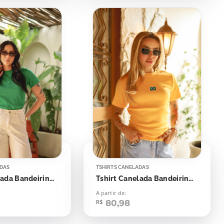
ADAS
TSHIRTS CANELADAS
Tshirt Canelada Bandeirinha Aplicação
Tshirt Canelada Bandeirinha Aplicação
A partir de:
80,98
R$