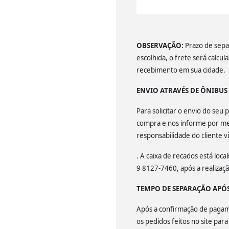
OBSERVAÇÃO:
Prazo de separ
escolhida, o frete será calcu
recebimento em sua cidade.
ENVIO ATRAVÉS DE ÔNIBU
Para solicitar o envio do se
compra e nos informe por mei
responsabilidade do cliente v
. A caixa de recados está lo
9 8127-7460, após a realiza
TEMPO DE SEPARAÇÃO APÓ
Após a confirmação de pagamen
os pedidos feitos no site par