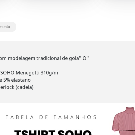
mento
om modelagem tradicional de gola'' O''
a SOHO Menegotti 310g/m
e 5% elastano
erlock (cadeia)