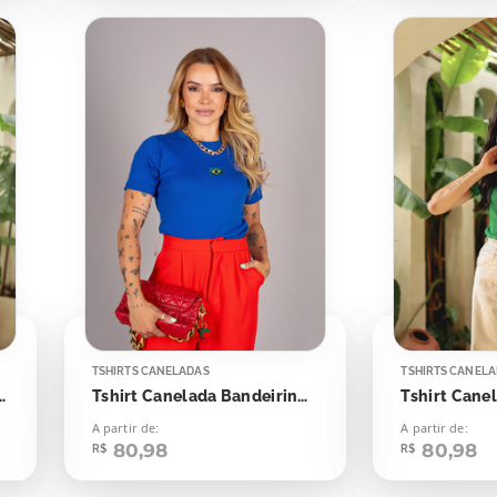
TSHIRTS CANELADAS
TSHIRTS CANEL
isa Verde Bandeira
Tshirt Canelada Bandeirinha Aplicação
A partir de:
A partir de:
80,98
80,98
R$
R$