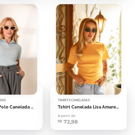
ADAS
TSHIRTS CANELADAS
Tshirt Gola Polo Canelada Azul Skyway
Tshirt Canelada Lisa Amarelo Canário
A partir de:
72,98
R$