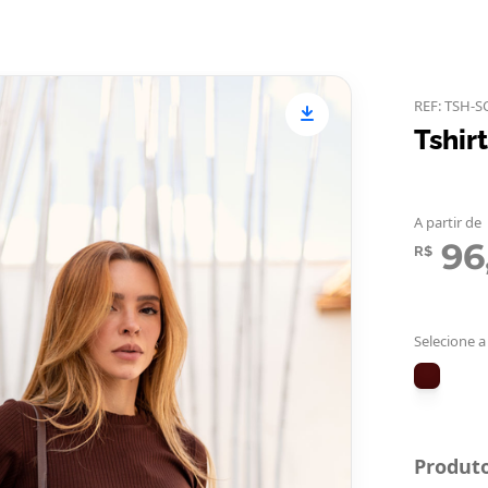
REF: TSH-
Tshir
A partir de
96
R$
Selecione a
Produto