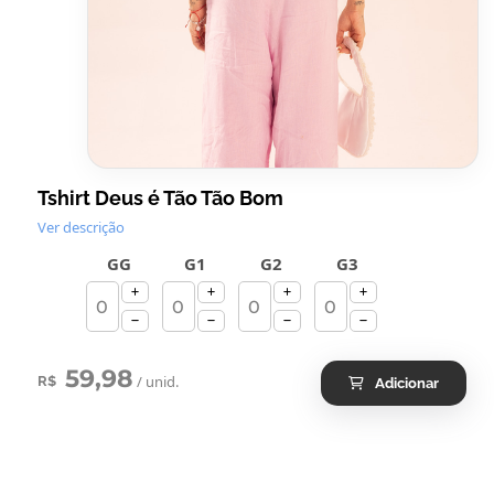
Tshirt Deus é Tão Tão Bom
Ver descrição
GG
G1
G2
G3
59,98
/ unid.
R$
Adicionar