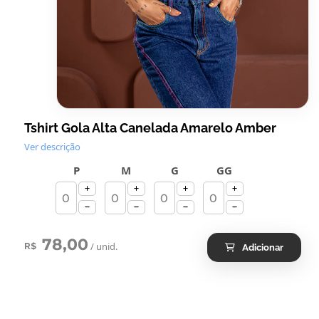
Tshirt Gola Alta Canelada Amarelo Amber
Ver descrição
P
M
G
GG
78,00
/ unid.
R$
Adicionar