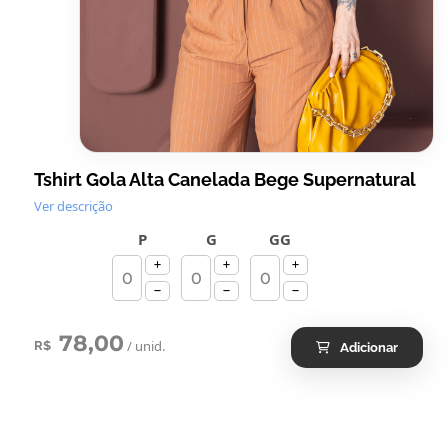
Tshirt Gola Alta Canelada Bege Supernatural
Ver descrição
P
G
GG
78,00
/ unid.
R$
Adicionar