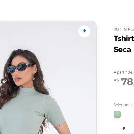
REF: TSH-G
Tshir
Seca
A partir de
78
R$
Selecione a
P