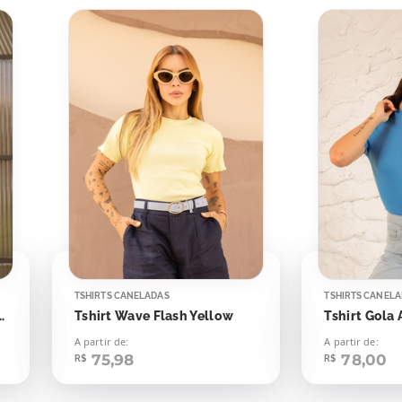
TSHIRTS CANELADAS
TSHIRTS CANEL
Giz Off Listras Pretas
Tshirt Wave Flash Yellow
A partir de:
A partir de:
75,98
78,00
R$
R$