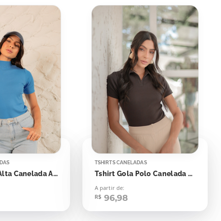
ADAS
TSHIRTS CANELADAS
Tshirt Gola Alta Canelada Azul Blue Beach
Tshirt Gola Polo Canelada Marrom Dark
A partir de:
96,98
R$