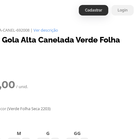
Cadastrar
Login
A-CANEL-692008 |
Ver descrição
t Gola Alta Canelada Verde Folha
,00
/ unid.
 cor
(Verde Folha Seca 2203)
M
G
GG