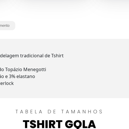
mento
delagem tradicional de Tshirt
do Topázio Menegotti
o e 3% elastano
terlock