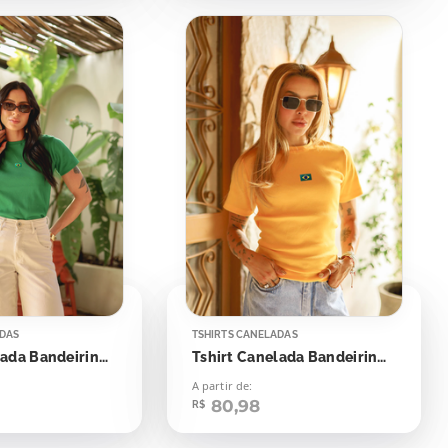
ADAS
TSHIRTS CANELADAS
Tshirt Canelada Bandeirinha Aplicação
Tshirt Canelada Bandeirinha Aplicação
A partir de:
80,98
R$