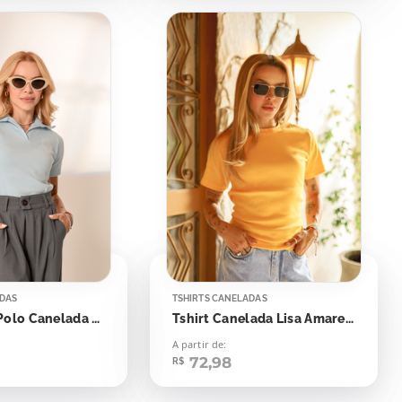
ADAS
TSHIRTS CANELADAS
Tshirt Gola Polo Canelada Azul Skyway
Tshirt Canelada Lisa Amarelo Canário
A partir de:
72,98
R$