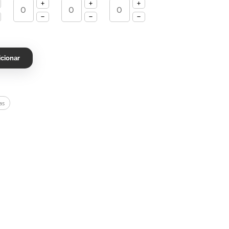
icionar
as