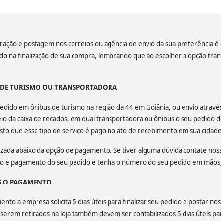
ação e postagem nos correios ou agência de envio da sua preferência é de
lado na finalização de sua compra, lembrando que ao escolher a opção tra
S DE TURISMO OU TRANSPORTADORA
u pedido em ônibus de turismo na região da 44 em Goiânia, ou envio atrav
o da caixa de recados, em qual transportadora ou ônibus o seu pedido d
isto que esse tipo de serviço é pago no ato de recebimento em sua cidade
calizada abaixo da opção de pagamento. Se tiver alguma dúvida contate no
ção e pagamento do seu pedido e tenha o número do seu pedido em mãos, 
S O PAGAMENTO.
to a empresa solicita 5 dias úteis para finalizar seu pedido e postar nos
a serem retirados na loja também devem ser contabilizados 5 dias úteis par