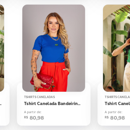
TSHIRTS CANELADAS
TSHIRTS CANEL
isa Verde Bandeira
Tshirt Canelada Bandeirinha Aplicação
A partir de:
A partir de:
80,98
80,98
R$
R$