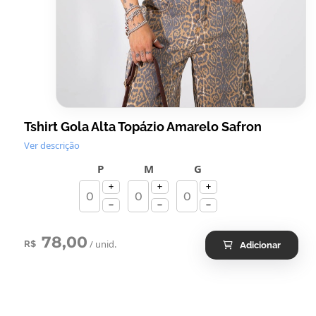
Tshirt Gola Alta Topázio Amarelo Safron
Ver descrição
P
M
G
78,00
/ unid.
R$
Adicionar