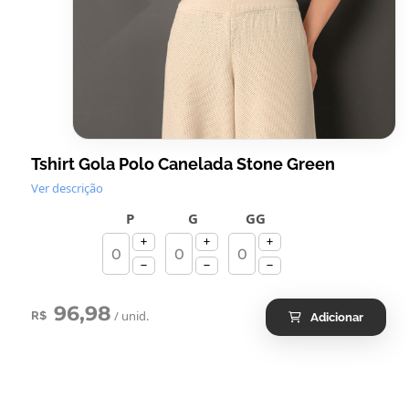
Tshirt Gola Polo Canelada Stone Green
Ver descrição
P
G
GG
96,98
/ unid.
R$
Adicionar