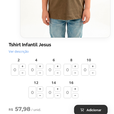
Tshirt Infantil Jesus
Ver descrição
2
4
6
8
10
12
14
16
57,98
/ unid.
R$
Adicionar