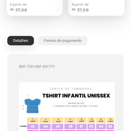
A partir de:
A partir de:
57,98
57,98
R$
R$
Detalhes
Formas de pagamento
REF: TSH-INF-931771
.