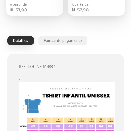
A partir de:
A partir de:
57,98
57,98
R$
R$
Detalhes
Formas de pagamento
REF: TSH-INF-614837
.