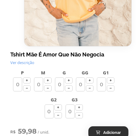
Tshirt Mãe É Amor Que Não Negocia
Ver descrição
P
M
G
GG
G1
G2
G3
59,98
/ unid.
R$
Adicionar