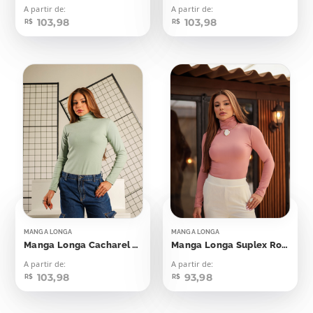
A partir de:
A partir de:
103,98
103,98
R$
R$
MANGA LONGA
MANGA LONGA
Manga Longa Cacharel Canelada Verde Folha Seca
Manga Longa Suplex Rosé Diamond
A partir de:
A partir de:
103,98
93,98
R$
R$