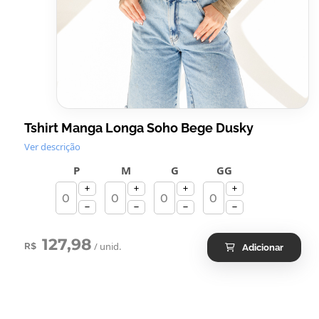
Tshirt Manga Longa Soho Bege Dusky
Ver descrição
P
M
G
GG
127,98
/ unid.
R$
Adicionar