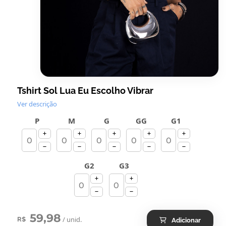
Tshirt Sol Lua Eu Escolho Vibrar
Ver descrição
P
M
G
GG
G1
G2
G3
59,98
/ unid.
R$
Adicionar