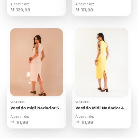
A partir de:
A partir de:
129,98
111,98
R$
R$
VESTIDOS
VESTIDOS
Vestido midi Nadador Soft Peach
Vestido Midi Nadador Amarelo Emoji
A partir de:
A partir de:
111,98
111,98
R$
R$