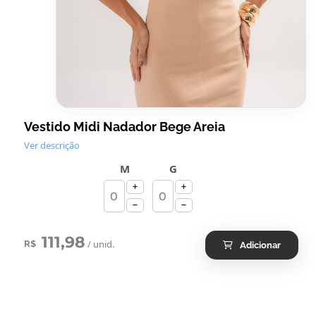
Vestido Midi Nadador Bege Areia
Ver descrição
M
G
111,98
/ unid.
R$
Adicionar