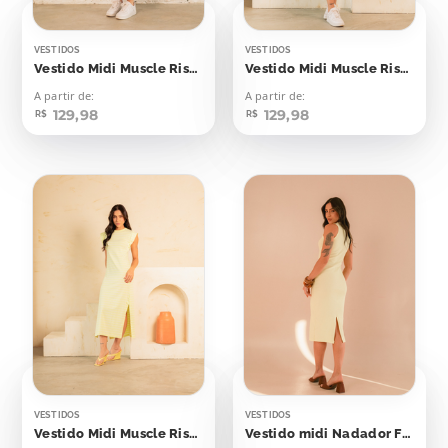
VESTIDOS
VESTIDOS
Vestido Midi Muscle Risca de Giz Lilás
Vestido Midi Muscle Risca de Giz Verde Bebê
A partir de:
A partir de:
129,98
129,98
R$
R$
VESTIDOS
VESTIDOS
Vestido Midi Muscle Risca de Giz Amarelo Bebê
Vestido midi Nadador Flash Yellow