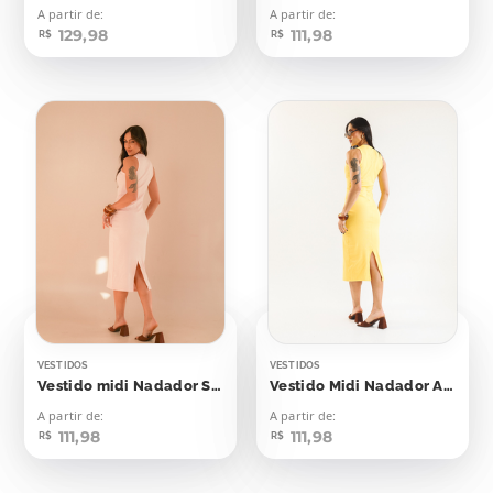
A partir de:
A partir de:
129,98
111,98
R$
R$
VESTIDOS
VESTIDOS
Vestido midi Nadador Soft Peach
Vestido Midi Nadador Amarelo Emoji
A partir de:
A partir de:
111,98
111,98
R$
R$