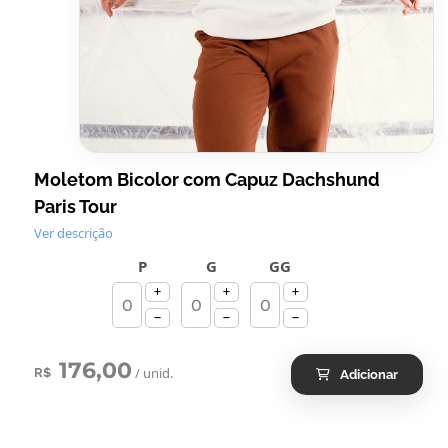
Moletom Bicolor com Capuz Dachshund
Paris Tour
Ver descrição
P
G
GG
176,00
/ unid.
R$
Adicionar