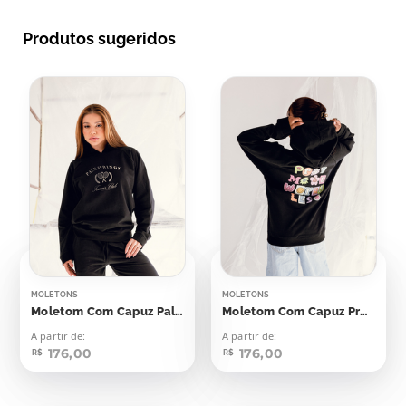
Produtos sugeridos
MOLETONS
MOLETONS
Moletom Com Capuz Palm Springs Raquetes
Moletom Com Capuz Pray More Worry
A partir de:
A partir de:
176,00
176,00
R$
R$