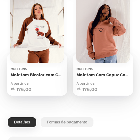
MOLETONS
MOLETONS
Moletom Bicolor com Capuz Dachshund Paris Tour
Moletom Com Capuz Coração Breathe
A partir de:
A partir de:
176,00
176,00
R$
R$
Detalhes
Formas de pagamento