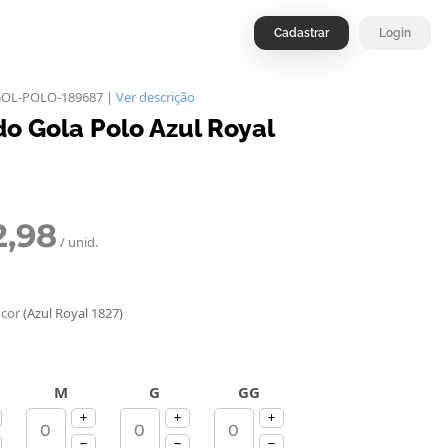
Cadastrar
Login
GOL-POLO-189687 |
Ver descrição
do Gola Polo Azul Royal
2,98
/ unid.
 cor
(Azul Royal 1827)
M
G
GG