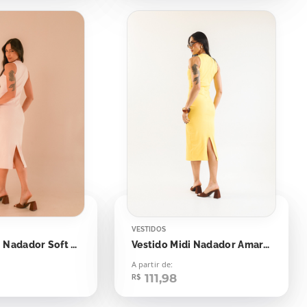
VESTIDOS
Vestido midi Nadador Soft Peach
Vestido Midi Nadador Amarelo Emoji
A partir de:
111,98
R$