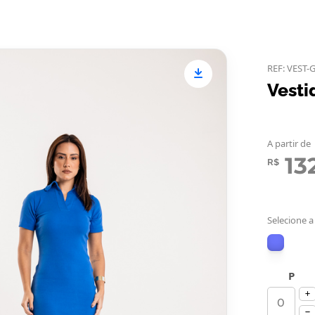
REF: VEST-
Vesti
A partir de
13
R$
Selecione a
P