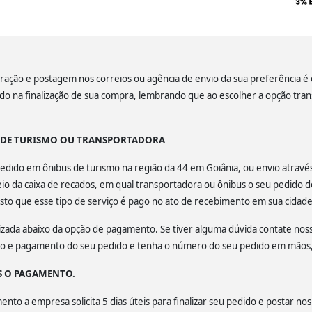
ação e postagem nos correios ou agência de envio da sua preferência é de
lado na finalização de sua compra, lembrando que ao escolher a opção tra
S DE TURISMO OU TRANSPORTADORA
u pedido em ônibus de turismo na região da 44 em Goiânia, ou envio atrav
o da caixa de recados, em qual transportadora ou ônibus o seu pedido d
isto que esse tipo de serviço é pago no ato de recebimento em sua cidade
calizada abaixo da opção de pagamento. Se tiver alguma dúvida contate no
ção e pagamento do seu pedido e tenha o número do seu pedido em mãos, 
S O PAGAMENTO.
to a empresa solicita 5 dias úteis para finalizar seu pedido e postar nos