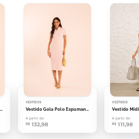
VESTIDOS
VESTIDOS
tido Gola Polo Espumante Rosê
Vestido Gola Polo Espumante Rosé
A partir de:
A partir de:
132,98
111,98
R$
R$