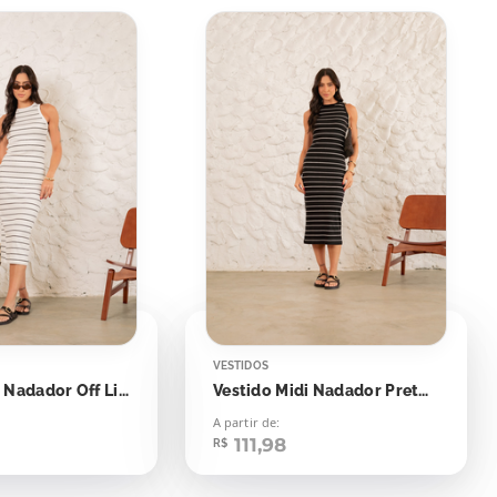
VESTIDOS
Vestido Midi Nadador Off Listras Pretas
Vestido Midi Nadador Preto Listras Off
A partir de:
111,98
R$