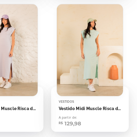
VESTIDOS
Vestido Midi Muscle Risca de Giz Lilás
Vestido Midi Muscle Risca de Giz Verde Bebê
A partir de:
129,98
R$