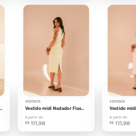
VESTIDOS
VESTIDOS
 Midi Muscle Risca de Giz Amarelo Bebê
Vestido midi Nadador Flash Yellow
A partir de:
A partir de:
111,98
111,98
R$
R$