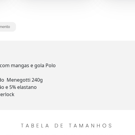
mento
 com mangas e gola Polo
ado Menegotti 240g
o e 5% elastano
terlock