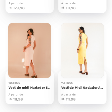
A partir de:
A partir de:
129,98
111,98
R$
R$
VESTIDOS
VESTIDOS
Vestido midi Nadador Soft Peach
Vestido Midi Nadador Amarelo Emoji
A partir de:
A partir de:
111,98
111,98
R$
R$