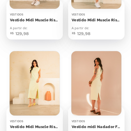
VESTIDOS
VESTIDOS
Vestido Midi Muscle Risca de Giz Lilás
Vestido Midi Muscle Risca de Giz Verde Bebê
A partir de:
A partir de:
129,98
129,98
R$
R$
VESTIDOS
VESTIDOS
Vestido Midi Muscle Risca de Giz Amarelo Bebê
Vestido midi Nadador Flash Yellow