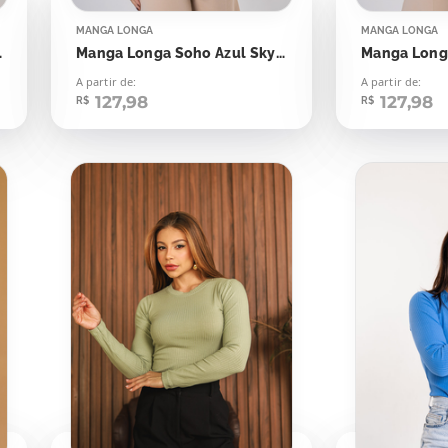
MANGA LONGA
MANGA LONGA
Green
Manga Longa Soho Azul Skyway
A partir de:
A partir de:
127,98
127,98
R$
R$