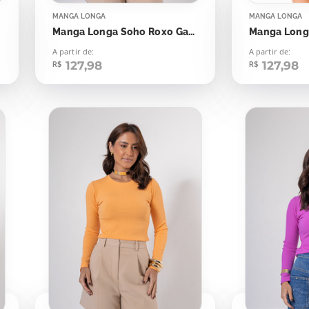
MANGA LONGA
MANGA LONGA
Manga Longa Soho Roxo Galaxy
A partir de:
A partir de:
127,98
127,98
R$
R$