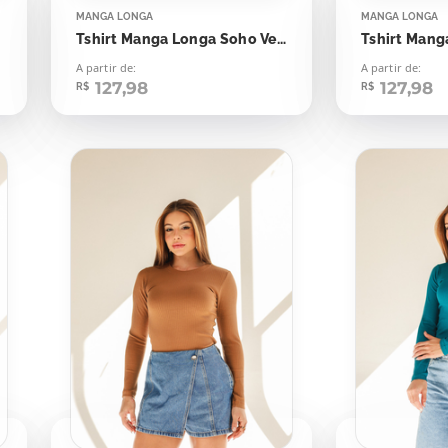
MANGA LONGA
MANGA LONGA
Tshirt Manga Longa Soho Verde Night Green
A partir de:
A partir de:
127,98
127,98
R$
R$