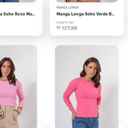
MANGA LONGA
Manga Longa Soho Roxo Multiverso
Manga Longa Soho Verde Botânico
A partir de:
127,98
R$