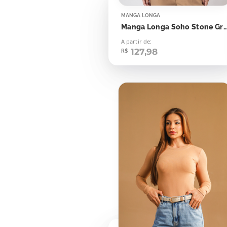
MANGA LONGA
Manga Longa Soho Stone 
A partir de:
127,98
R$