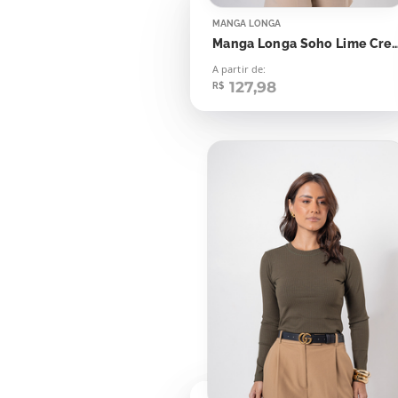
MANGA LONGA
Manga Longa Soho Lime 
A partir de:
127,98
R$