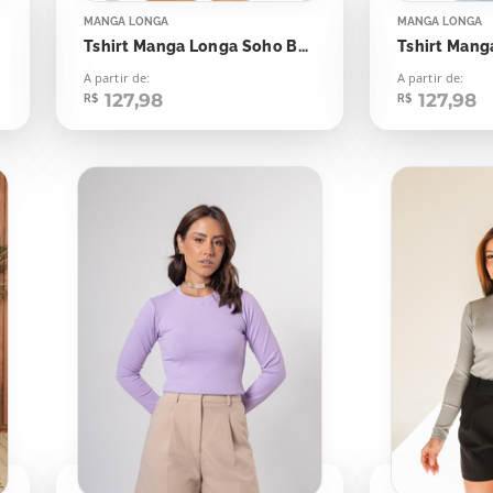
MANGA LONGA
MANGA LONGA
Tshirt Manga Longa Soho Bege Doce de Leite
A partir de:
A partir de:
127,98
127,98
R$
R$