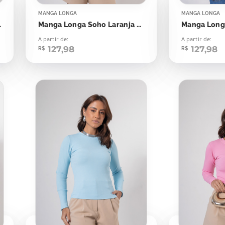
MANGA LONGA
MANGA LONGA
Cream
Manga Longa Soho Laranja Candy
A partir de:
A partir de:
127,98
127,98
R$
R$