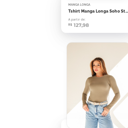
MANGA LONGA
Tshirt Manga Longa Soho Stone Green
A partir de:
127,98
R$