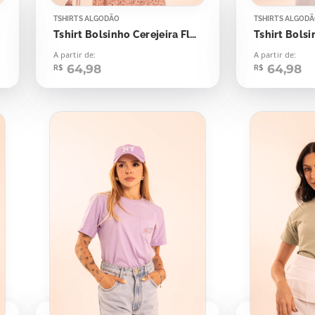
TSHIRTS ALGODÃO
TSHIRTS ALGOD
Tshirt Bolsinho Cerejeira Florescer
A partir de:
A partir de:
64,98
64,98
R$
R$