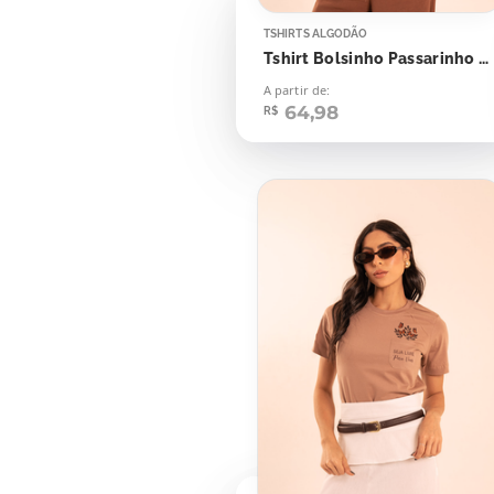
TSHIRTS ALGODÃO
Tshirt Bolsinho Passarinho Be Kind Scatter Love
A partir de:
64,98
R$