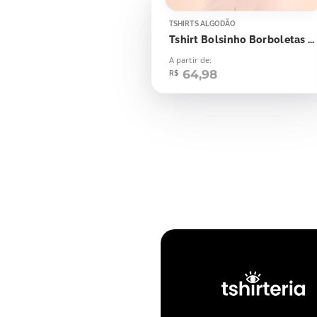
TSHIRTS ALGODÃO
Tshirt Bolsinho Borboletas Seja Livre Para Voar
A partir de:
64,98
R$