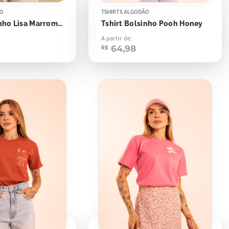
ÃO
TSHIRTS ALGODÃO
Tshirt Bolsinho Lisa Marrom Cynnamom
Tshirt Bolsinho Pooh Honey
A partir de:
64,98
R$