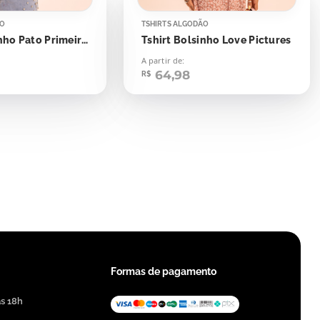
ÃO
TSHIRTS ALGODÃO
Tshirt Bolsinho Pato Primeiro Meu Café
Tshirt Bolsinho Love Pictures
A partir de:
64,98
R$
Formas de pagamento
às 18h