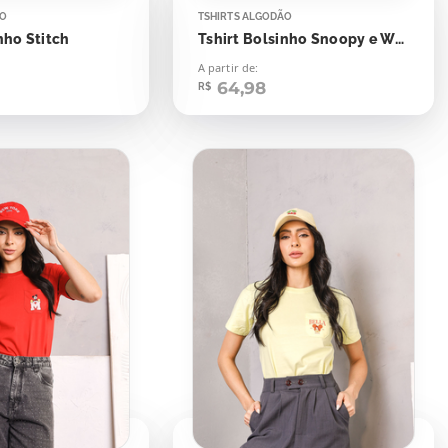
ÃO
TSHIRTS ALGODÃO
nho Stitch
Tshirt Bolsinho Snoopy e Woodstock
A partir de:
64,98
R$