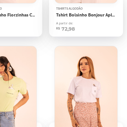
ÃO
TSHIRTS ALGODÃO
Tshirt Bolsinho Florzinhas Caindo
Tshirt Bolsinho Bonjour Aplicação
A partir de:
72,98
R$