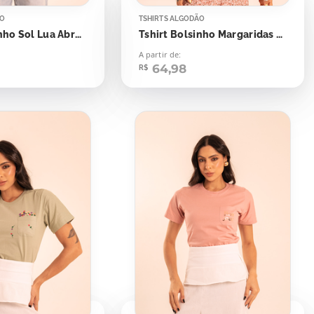
ÃO
TSHIRTS ALGODÃO
Tshirt Bolsinho Sol Lua Abraça Teus Ciclos
Tshirt Bolsinho Margaridas Florescer É Um Processo
A partir de:
64,98
R$