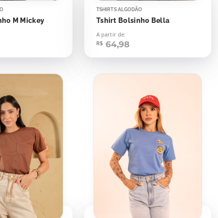
ÃO
TSHIRTS ALGODÃO
inho M Mickey
Tshirt Bolsinho Bella
A partir de:
64,98
R$