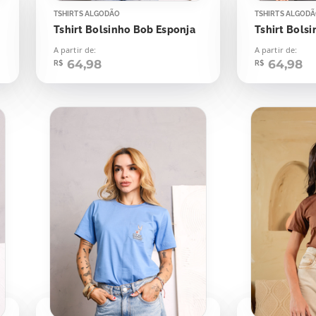
TSHIRTS ALGODÃO
TSHIRTS ALGOD
Tshirt Bolsinho Bob Esponja
Tshirt Bols
A partir de:
A partir de:
64,98
64,98
R$
R$