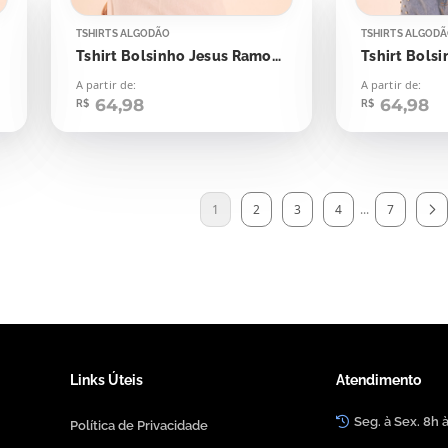
TSHIRTS ALGODÃO
TSHIRTS ALGOD
Tshirt Bolsinho Jesus Ramos de Folhas
A partir de:
A partir de:
64,98
64,98
R$
R$
1
2
3
4
...
7
Links Úteis
Atendimento
Seg. à Sex. 8h 
Política de Privacidade