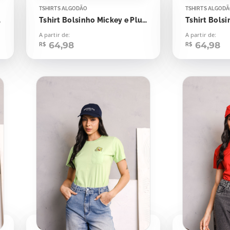
TSHIRTS ALGODÃO
TSHIRTS ALGOD
icação
Tshirt Bolsinho Mickey e Pluto
Tshirt Bolsi
A partir de:
A partir de:
64,98
64,98
R$
R$