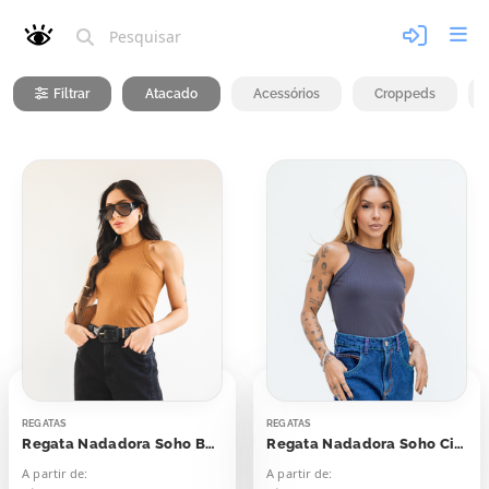
Filtrar
Atacado
Acessórios
Croppeds
REGATAS
REGATAS
Regata Nadadora Soho Bege Doce de Leite
Regata Nadadora Soho Cinza Eternium
A partir de:
A partir de: