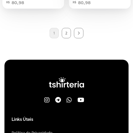
80,98
80,98
R$
R$
1
2
Links Úteis
Política de Privacidade