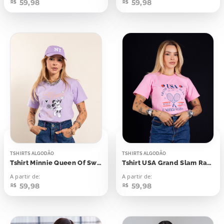
59,98
59,98
R$
R$
TSHIRTS ALGODÃO
TSHIRTS ALGODÃO
Tshirt Minnie Queen Of Swing
Tshirt USA Grand Slam Raquetes
A partir de:
A partir de:
59,98
59,98
R$
R$