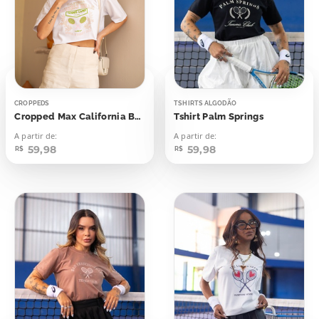
CROPPEDS
TSHIRTS ALGODÃO
Cropped Max California Beverly Hills Tennis Camp
Tshirt Palm Springs
A partir de:
A partir de:
59,98
59,98
R$
R$