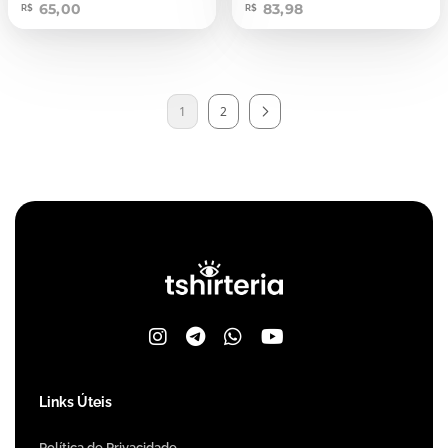
65,00
83,98
R$
R$
1
2
Links Úteis
Política de Privacidade