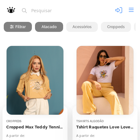
Filtrar
Atacado
Acessórios
Croppeds
CROPPEDS
TSHIRTS ALGODÃO
Cropped Max Teddy Tennis Club
Tshirt Raquetes Love Love Tennis Club
A partir de:
A partir de: