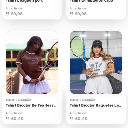
Tshirt League Sport
Tshirt Wimbledon Club
A partir de:
A partir de:
59,98
59,98
R$
R$
TSHIRTS ALGODÃO
TSHIRTS ALGODÃO
Tshirt Bicolor Be Fearless San Francisco University
Tshirt Bicolor Raquetes Los Angeles
A partir de:
A partir de:
60,40
60,40
R$
R$