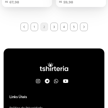
67,98
59,98
R$
R$
1
2
3
4
5
Links Úteis
Política de Privacidade