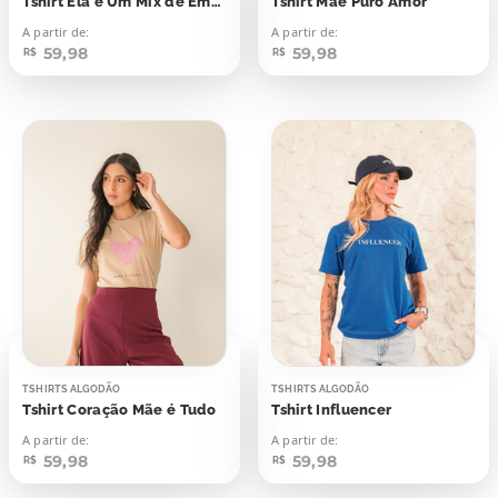
Tshirt Ela é Um Mix de Emoções
Tshirt Mãe Puro Amor
A partir de:
A partir de:
59,98
59,98
R$
R$
TSHIRTS ALGODÃO
TSHIRTS ALGODÃO
Tshirt Coração Mãe é Tudo
Tshirt Influencer
A partir de:
A partir de:
59,98
59,98
R$
R$