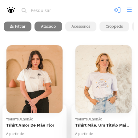
Filtrar
Atacado
Acessórios
Croppeds
TSHIRTS ALGODÃO
TSHIRTS ALGODÃO
Tshirt Amor De Mãe Flor
Tshirt Mãe, Um Título Maior Que Rainha
A partir de:
A partir de: