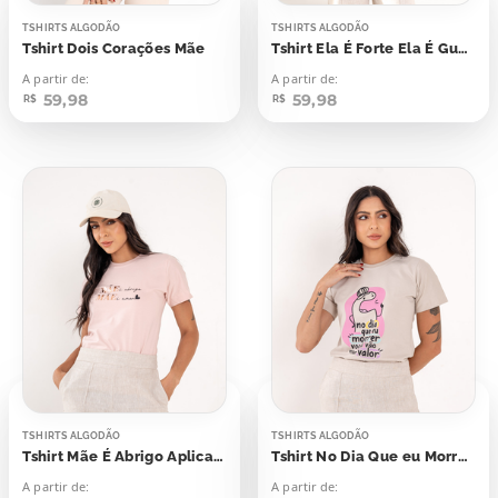
TSHIRTS ALGODÃO
TSHIRTS ALGODÃO
Tshirt Dois Corações Mãe
Tshirt Ela É Forte Ela É Guerreira Ela É Minha Mãe
A partir de:
A partir de:
59,98
59,98
R$
R$
TSHIRTS ALGODÃO
TSHIRTS ALGODÃO
Tshirt Mãe É Abrigo Aplicação
Tshirt No Dia Que eu Morrer Vocês Vão Me Dar Valor
A partir de:
A partir de: