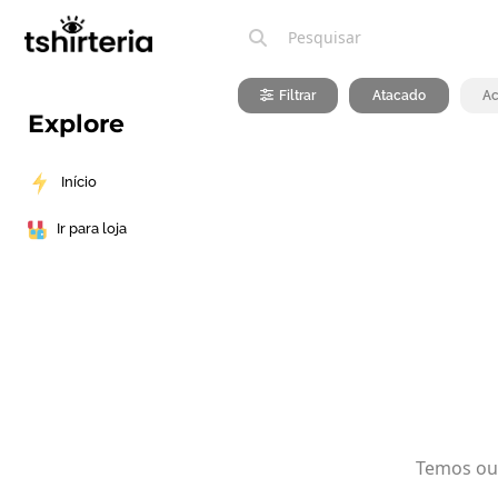
Filtrar
Atacado
Ac
Explore
Início
Ir para loja
Temos out