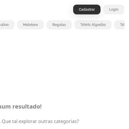
Cadastrar
Login
ulino
Moletons
Regatas
Tshirts Algodão
Tshir
um resultado!
Que tal explorar outras categorias?