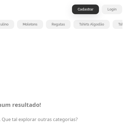
Cadastrar
Login
ulino
Moletons
Regatas
Tshirts Algodão
Tshir
um resultado!
Que tal explorar outras categorias?