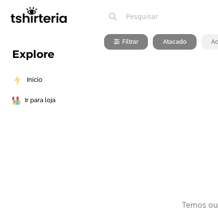
Filtrar
Atacado
Ac
Explore
Início
Ir para loja
Temos out